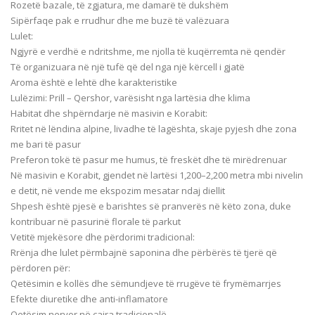
Rozetë bazale, të zgjatura, me damarë të dukshëm
Sipërfaqe pak e rrudhur dhe me buzë të valëzuara
Lulet:
Ngjyrë e verdhë e ndritshme, me njolla të kuqërremta në qendër
Të organizuara në një tufë që del nga një kërcell i gjatë
Aroma është e lehtë dhe karakteristike
Lulëzimi: Prill – Qershor, varësisht nga lartësia dhe klima
Habitat dhe shpërndarje në masivin e Korabit:
Rritet në lëndina alpine, livadhe të lagështa, skaje pyjesh dhe zona
me bari të pasur
Preferon tokë të pasur me humus, të freskët dhe të mirëdrenuar
Në masivin e Korabit, gjendet në lartësi 1,200–2,200 metra mbi nivelin
e detit, në vende me ekspozim mesatar ndaj diellit
Shpesh është pjesë e barishtes së pranverës në këto zona, duke
kontribuar në pasurinë florale të parkut
Vetitë mjekësore dhe përdorimi tradicional:
Rrënja dhe lulet përmbajnë saponina dhe përbërës të tjerë që
përdoren për:
Qetësimin e kollës dhe sëmundjeve të rrugëve të frymëmarrjes
Efekte diuretike dhe anti-inflamatore
Qetësim nervor në çajra tradicionalë