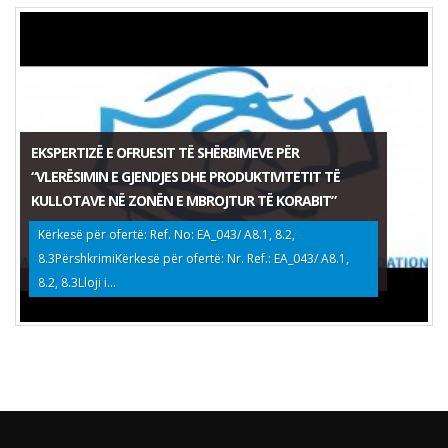
EKSPERTIZË E OFRUESIT TË SHËRBIMEVE PËR
“VLERËSIMIN E GJENDJES DHE PRODUKTIVITETIT TË
KULLOTAVE NË ZONËN E MBROJTUR TË KORABIT”
Kërkesë për ofertë: Ref. No: EA_043/ A8.1, 8.2,
8.3PërshkrimiKërkesë për ofertë: Nr. Ref.: EA_043/ A8.1,
8.2, 8.3Lloji i...