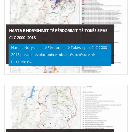
HARTA E NDRYSHIMIT TË PËRDORIMIT TË TOKËS SIPAS
CLC 2000–2018
Harta e Ndryshimit të Përdorimit të Tokës sipas CLC 2000–
2018 paraqet evolucionin e mbulesës tokësore në
territorin e...