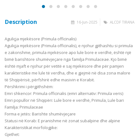
Description
16-Jun-2025
ALCDF TIRANA
Aguliçja mjekësore (Primula officinalis)
Aguliçja mjekësore (Primula officinalis), e njohur gjithashtu si primula
e zakonshme, primula mjekësore apo lule bore e verdhë, ë
shtë një
bimë barishtore shumëvjeçare nga familja Primulaceae. Kjo bimë
është mjaft e njohur për vetitë e saj mjekësore dhe për pamjen
karakteristike me lule të verdha, dhe e gjejmë në disa zona malore
të Shqipërisë, përfshirë edhe masivin e Korabit.
Përshkrimi i përgjithshëm:
Emri shkencor: Primula officinalis (emri alternativ: Primula veris)
Emri popullor në Shqipëri: Lule bore e verdhë, Primula, Lule bari
Familja: Primulaceae
Forma e jetës: Barishte shumëvjeçare
Statusi në Korab: E pranishme në zonat subalpine dhe alpine
Karakteristikat morfologjike:
Gjethet: