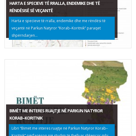
HARTA E SPECIEVE TË RRALLA, ENDEMIKE DHE TË
RËNDËSISË SË VEÇANTË
Harta e specieve të rralla, endemike dhe me rëndësi të
veçantë në Parkun Natyror “Korab–Koritnik” paraqet
shpërndarjen...
BIMËT ME INTERES RUAJTJE NË PARKUN NATYROR
KORAB–KORITNIK
Libri “Bimët me interes ruajtje në Parkun Natyror Korab–
Koritnik” përfaqëson një studim të thelluar shkencor mbi