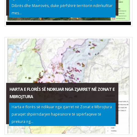
Dibrës dhe Mavrovës, duke përfshirë territorin ndërkufitar
mes...
HARTA E FLORËS SË NDIKUAR NGA ZJARRET NË ZONAT E
MBROJTURA
Harta e florës së ndikuar nga zjarret në Zonat e Mbrojtura
paraqet shpërndarjen hapësinore të sipërfaqeve të
prekura ng...