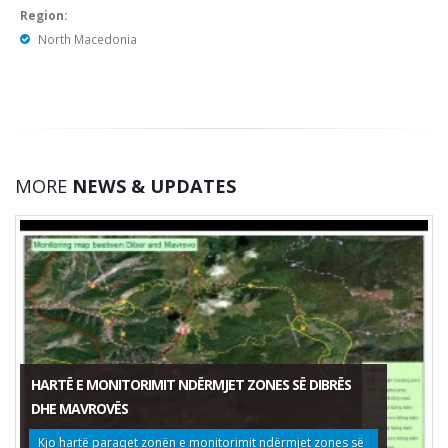
Region:
North Macedonia
MORE
NEWS & UPDATES
HARTË E MONITORIMIT NDËRMJET ZONES SË DIBRËS
DHE MAVROVËS
Kjo hartë paraqet zonën e monitorimit ndërmjet zones së