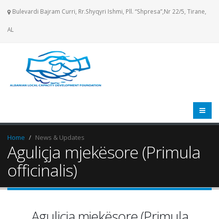
Bulevardi Bajram Curri, Rr.Shyqyri Ishmi, Pll. “Shpresa”,Nr 22/5, Tirane,
AL
Home
News & Updates
Aguliçja mjekësore (Primula
officinalis)
Aguliçja mjekësore (Primula