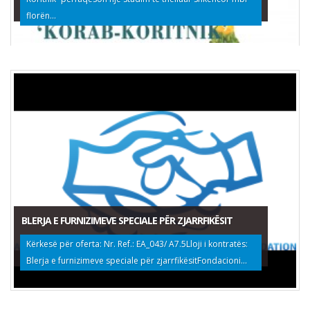
florën...
BLERJA E FURNIZIMEVE SPECIALE PËR ZJARRFIKËSIT
Kërkesë për oferta: Nr. Ref.: EA_043/ A7.5Lloji i kontratës:
Blerja e furnizimeve speciale për zjarrfikësitFondacioni...