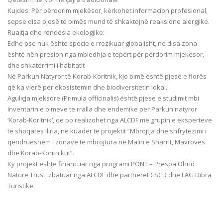
Kujdes: Për përdorim mjekësor, kërkohet informacion profesional,
sepse disa pjesë të bimës mund të shkaktojnë reaksione alergjike.
Ruajtja dhe rëndësia ekologjike:
Edhe pse nuk është specie e rrezikuar globalisht, në disa zona
është nën presion nga mbledhja e tepërt për përdorim mjekësor,
dhe shkatërrimi i habitatit
Në Parkun Natyror të Korab-Koritnik, kjo bimë është pjesë e florës
që ka vlerë për ekosistemin dhe biodiversitetin lokal.
Aguliçja mjeksore (Primula officinalis) është pjese e studimit mbi
Inventarin e bimeve te rralla dhe endemike per Parkun natyror
‘Korab-Koritnik’, qe po realizohet nga ALCDF me grupin e eksperteve
te shoqates Iliria, në kuadër të projektit “Mbrojtja dhe shfrytëzimi i
qëndrueshëm i zonave të mbrojtura në Malin e Sharrit, Mavrovës
dhe Korab-Koritnikut”.
Ky projekt eshte financuar nga programi PONT – Prespa Ohrid
Nature Trust, zbatuar nga ALCDF dhe partnerët CSCD dhe LAG Dibra
Turistike.