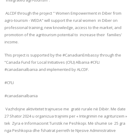
“integrated agri-tourism”.
ALCDF through the project " Women Empowerment in Diber from
agro-tourism - WEDA" will support the rural women in Diber on
professional training, new knowledge, access to the market, and
promotion of the agritourism potential to increase their families'
income.
This project is supported by the #CanadianEmbassy through the
“Canada Fund for Local Initiatives (CFLI) Albania #CFLI
#canadainalbania and implemented by ALCDF.
#CFLI
#canadainalbania
Vazhdojne aktivitetet trajnuese me gratë rurale në Dibër. Me date
27 Shator 2024 u organizua trajnimi per « Integrimin ne agriturizem »
tek Zyra e Informacionit Turistik ne Peshkopi. Më shumë se 25 gra
nga Peshkopia dhe fshatrat perreth te Njesive Administrative