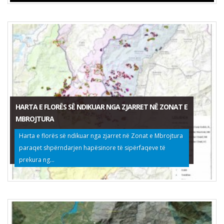
HARTA E FLORËS SË NDIKUAR NGA ZJARRET NË ZONAT E
MBROJTURA
Harta e florës së ndikuar nga zjarret në Zonat e Mbrojtura
paraqet shpërndarjen hapësinore të sipërfaqeve të
prekura ng...