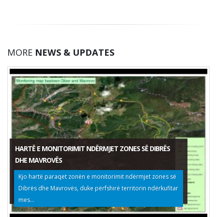
MORE
NEWS & UPDATES
HARTË E MONITORIMIT NDËRMJET ZONES SË DIBRËS
DHE MAVROVËS
Kjo hartë paraqet zonën e monitorimit ndërmjet zones së
Dibrës dhe Mavrovës, duke përfshirë territorin ndërkufitar
mes...