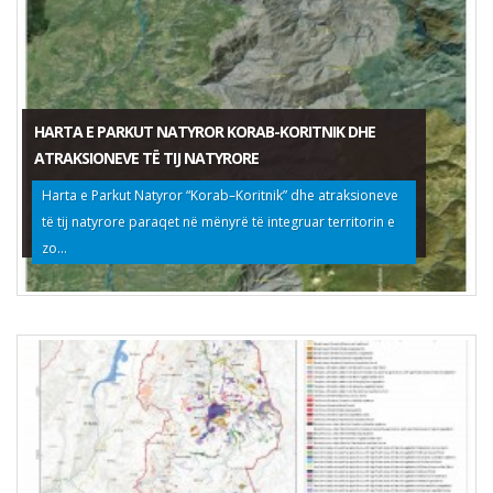
HARTA E PARKUT NATYROR KORAB-KORITNIK DHE
ATRAKSIONEVE TË TIJ NATYRORE
Harta e Parkut Natyror “Korab–Koritnik” dhe atraksioneve
të tij natyrore paraqet në mënyrë të integruar territorin e
zo...