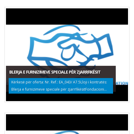
BLERJA E FURNIZIMEVE SPECIALE PËR ZJARRFIKËSIT
Kërkesë për oferta: Nr. Ref.: EA_043/ A7.5Lloji i kontratës:
Blerja e furnizimeve speciale për zjarrfikësitFondacioni...