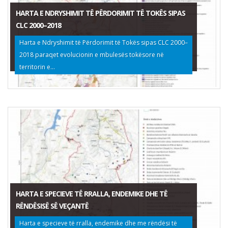
HARTA E NDRYSHIMIT TË PËRDORIMIT TË TOKËS SIPAS
CLC 2000–2018
Harta e Ndryshimit të Përdorimit të Tokës sipas CLC 2000–
2018 paraqet evolucionin e mbulesës tokësore në
territorin e...
HARTA E SPECIEVE TË RRALLA, ENDEMIKE DHE TË
RËNDËSISË SË VEÇANTË
Harta e specieve të rralla, endemike dhe me rëndësi të