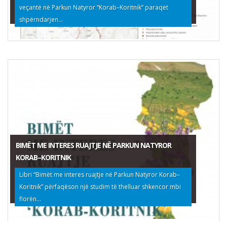
veçantë në Parkun Natyror “Korab–Koritnik” paraqet
shpërndarjen...
BIMËT ME INTERES RUAJTJE NË PARKUN NATYROR
KORAB–KORITNIK
Libri “Bimët me interes ruajtje në Parkun Natyror Korab–
Koritnik” përfaqëson një studim të thelluar shkencor mbi
florën...