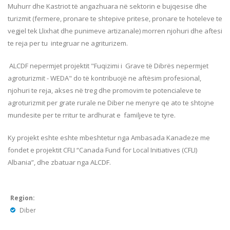
Muhurr dhe Kastriot të angazhuara në sektorin e bujqesise dhe
turizmit (fermere, pronare te shtepive pritese, pronare te hoteleve te
vegjel tek Llixhat dhe punimeve artizanale) morren njohuri dhe aftesi
te reja per tu integruar ne agriturizem.
ALCDF nepermjet projektit "Fuqizimi i Grave të Dibrës nepermjet
agroturizmit - WEDA" do të kontribuojë ne aftësim profesional,
njohuri te reja, akses në treg dhe promovim te potencialeve te
agroturizmit per grate rurale ne Diber ne menyre qe ato te shtojne
mundesite per te rritur te ardhurat e familjeve te tyre.
Ky projekt eshte eshte mbeshtetur nga Ambasada Kanadeze me
fondet e projektit CFLI “Canada Fund for Local Initiatives (CFLI)
Albania”, dhe zbatuar nga ALCDF.
Region:
Diber