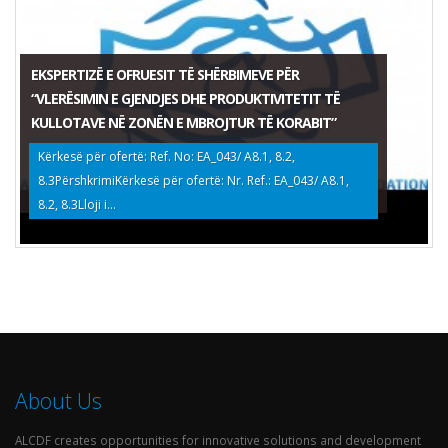
EKSPERTIZË E OFRUESIT TË SHËRBIMEVE PËR
“VLERËSIMIN E GJENDJES DHE PRODUKTIVITETIT TË
KULLOTAVE NË ZONËN E MBROJTUR TË KORABIT”
Kërkesë për ofertë: Ref. No: EA_043/ A8.1, 8.2,
8.3PërshkrimiKërkesë për ofertë: Nr. Ref.: EA_043/ A8.1,
8.2, 8.3Lloji i...
About Us
ALCDF creates opportunities for innovative solutions and development