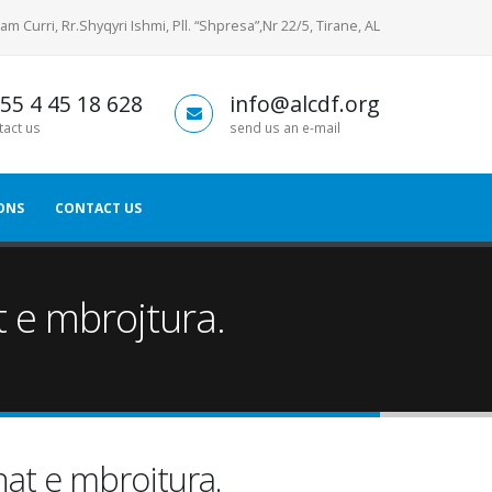
am Curri, Rr.Shyqyri Ishmi, Pll. “Shpresa”,Nr 22/5, Tirane, AL
55 4 45 18 628
info@alcdf.org
tact us
send us an e-mail
ONS
CONTACT US
t e mbrojtura.
nat e mbrojtura.