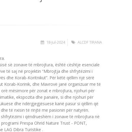
18-Jul-2024
ALCDF TIRANA
ra.
ësisë së zonave të mbrojtura, është cështje esenciale
e të saj në projektin “Mbrojtja dhe shfrytëzimi i
s dhe Korab-Koritnikut”. Për këtë qëllim një sërë
kut
Korab-Korinik, dhe Mavrovë janë organizuar me të
ike, orë mësimore për zonat e mbrojtura, njohuri për
matike, ekspozita dhe panaire, si dhe njohuri për
edukuese dhe ndërgjegjësuese kanë pasur si qëllim që
dhe të nxisin të rinjtë me pasionin për natyrën.
e shfrytëzimi i qëndrueshëm i zonave të mbrojtura në
ga programi Prespa Ohrid Nature Trust - PONT,
e LAG Dibra Turistike .