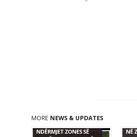
HAR
MORE
NEWS & UPDATES
HARTË E MONITORIMIT
NDI
NDËRMJET ZONES SË
NË 