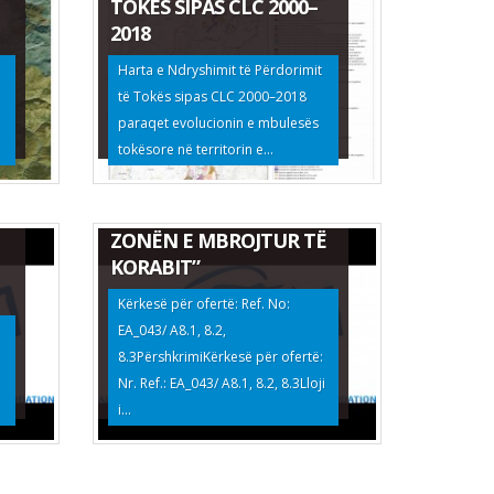
TOKËS SIPAS CLC 2000–
2018
Harta e Ndryshimit të Përdorimit
të Tokës sipas CLC 2000–2018
EKSPERTIZË E OFRUESIT
paraqet evolucionin e mbulesës
TË SHËRBIMEVE PËR
tokësore në territorin e...
“VLERËSIMIN E GJENDJES
DHE PRODUKTIVITETIT
TË KULLOTAVE NË
ZONËN E MBROJTUR TË
KORABIT”
Kërkesë për ofertë: Ref. No:
EA_043/ A8.1, 8.2,
8.3PërshkrimiKërkesë për ofertë:
Nr. Ref.: EA_043/ A8.1, 8.2, 8.3Lloji
i...