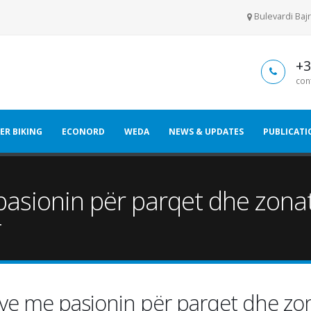
Bulevardi Bajr
+3
con
ER BIKING
ECONORD
WEDA
NEWS & UPDATES
PUBLICATI
 pasionin për parqet dhe zona
T
njve me pasionin për parqet dhe zo