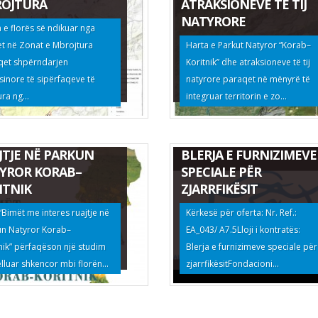
OJTURA
ATRAKSIONEVE TË TIJ
NATYRORE
 e florës së ndikuar nga
et në Zonat e Mbrojtura
Harta e Parkut Natyror “Korab–
qet shpërndarjen
Koritnik” dhe atraksioneve të tij
inore të sipërfaqeve të
natyrore paraqet në mënyrë të
ra ng...
integruar territorin e zo...
ËT ME INTERES
JTJE NË PARKUN
BLERJA E FURNIZIMEVE
YROR KORAB–
SPECIALE PËR
ITNIK
ZJARRFIKËSIT
 “Bimët me interes ruajtje në
Kërkesë për oferta: Nr. Ref.:
un Natyror Korab–
EA_043/ A7.5Lloji i kontratës:
nik” përfaqëson një studim
Blerja e furnizimeve speciale për
elluar shkencor mbi florën...
zjarrfikësitFondacioni...