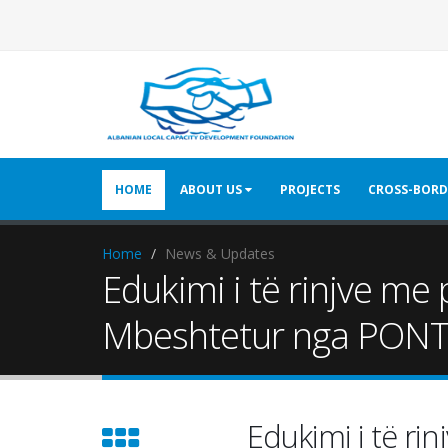
HOME
ABOUT US
PROJECTS
CROSS-BORD
Home
News & Updates
Edukimi i të rinjve me
Mbeshtetur nga PON
Edukimi i të ri