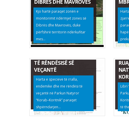
DIBRËS DHE MAVROVËS
MBR
Kjo hartë paraqet zonën e
Harta
monitorimit ndërmjet zones së
zjarr
Dibrës dhe Mavrovës, duke
para
përfshirë territorin ndërkufitar
hapës
mes...
preku
HARTA E SPECIEVE TË
RRALLA, ENDEMIKE DHE
BIM
TË RËNDËSISË SË
RUA
VEÇANTË
NAT
KOR
Harta e specieve të rralla,
endemike dhe me rëndësi të
Libri
veçantë në Parkun Natyror
Park
“Korab–Koritnik” paraqet
Korit
shpërndarjen...
të th