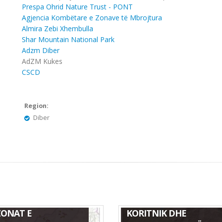
Prespa Ohrid Nature Trust - PONT
Agjencia Kombëtare e Zonave të Mbrojtura
Almira Zebi Xhembulla
Shar Mountain National Park
Adzm Diber
AdZM Kukes
CSCD
Region:
Diber
TA E FLORËS SË
HARTA E PARKUT
KUAR NGA ZJARRET
NATYROR KORAB-
ZONAT E
KORITNIK DHE