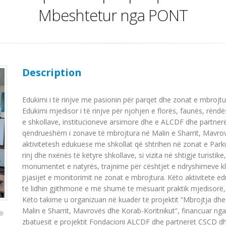
Mbeshtetur nga PONT
Description
Edukimi i të rinjve me pasionin për parqet dhe zonat e mbrojtu
Edukimi mjedisor i të rinjve për njohjen e florës, faunës, rënd
e shkollave, institucioneve arsimore dhe e ALCDF dhe partnerëv
qëndrueshëm i zonave të mbrojtura në Malin e Sharrit, Mavrovë
aktivitetesh edukuese me shkollat që shtrihen në zonat e Par
rinj dhe nxënës të këtyre shkollave, si vizita në shtigje turist
monumentet e natyrës, trajnime për cështjet e ndryshimeve kli
pjasijet e monitorimit ne zonat e mbrojtura. Këto aktivitete 
të lidhin gjithmonë e më shumë të mësuarit praktik mjedisorë, 
Këto takime u organizuan në kuadër të projektit “Mbrojtja dh
Malin e Sharrit, Mavrovës dhe Korab-Koritnikut”, financuar n
zbatuesit e projektit Fondacioni ALCDF dhe partnerët CSCD dh