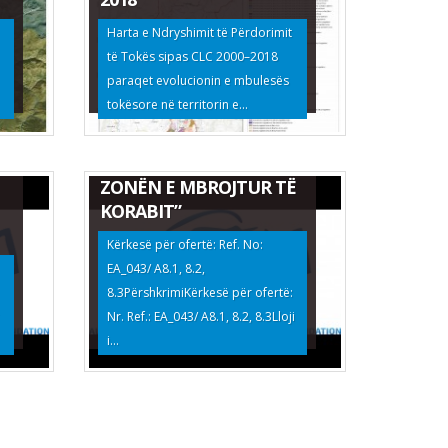
Harta e Ndryshimit të Përdorimit
të Tokës sipas CLC 2000–2018
EKSPERTIZË E OFRUESIT
paraqet evolucionin e mbulesës
TË SHËRBIMEVE PËR
tokësore në territorin e...
“VLERËSIMIN E GJENDJES
DHE PRODUKTIVITETIT
TË KULLOTAVE NË
ZONËN E MBROJTUR TË
KORABIT”
Kërkesë për ofertë: Ref. No:
EA_043/ A8.1, 8.2,
8.3PërshkrimiKërkesë për ofertë:
Nr. Ref.: EA_043/ A8.1, 8.2, 8.3Lloji
i...