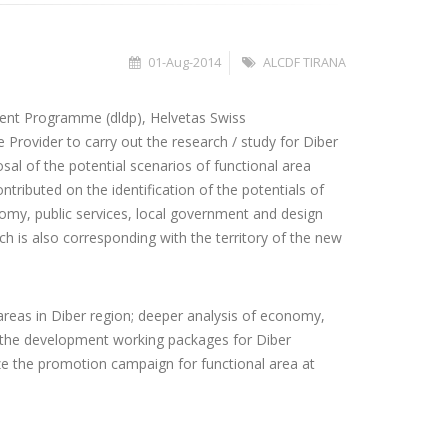
01-Aug-2014
ALCDF TIRANA
ent Programme (dldp), Helvetas Swiss
 Provider to carry out the research / study for Diber
sal of the potential scenarios of functional area
tributed on the identification of the potentials of
omy, public services, local government and design
h is also corresponding with the territory of the new
areas in Diber region; deeper analysis of economy,
g the development working packages for Diber
nize the promotion campaign for functional area at