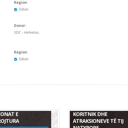
Region:
Diber
Donor:
SDC - Helvetas.
Region:
Diber
TA E FLORËS SË
HARTA E PARKUT
KUAR NGA ZJARRET
NATYROR KORAB-
ZONAT E
KORITNIK DHE
OJTURA
ATRAKSIONEVE TË TIJ
NATYRORE