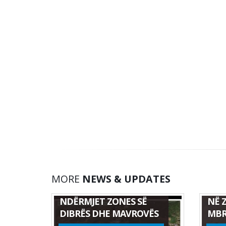
HAR
MORE
NEWS & UPDATES
HARTË E MONITORIMIT
NDI
NDËRMJET ZONES SË
NË 
DIBRËS DHE MAVROVËS
MBR