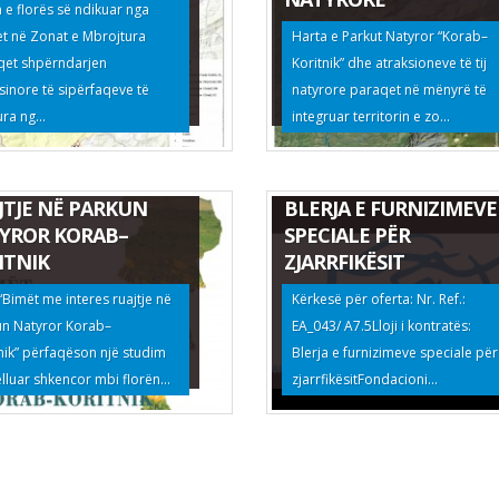
 e florës së ndikuar nga
et në Zonat e Mbrojtura
Harta e Parkut Natyror “Korab–
qet shpërndarjen
Koritnik” dhe atraksioneve të tij
inore të sipërfaqeve të
natyrore paraqet në mënyrë të
ra ng...
integruar territorin e zo...
ËT ME INTERES
JTJE NË PARKUN
BLERJA E FURNIZIMEVE
YROR KORAB–
SPECIALE PËR
ITNIK
ZJARRFIKËSIT
 “Bimët me interes ruajtje në
Kërkesë për oferta: Nr. Ref.:
un Natyror Korab–
EA_043/ A7.5Lloji i kontratës:
nik” përfaqëson një studim
Blerja e furnizimeve speciale për
elluar shkencor mbi florën...
zjarrfikësitFondacioni...