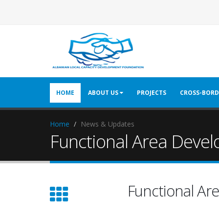
HOME
ABOUT US
PROJECTS
CROSS-BORD
Home
News & Updates
Functional Area Devel
Functional Ar