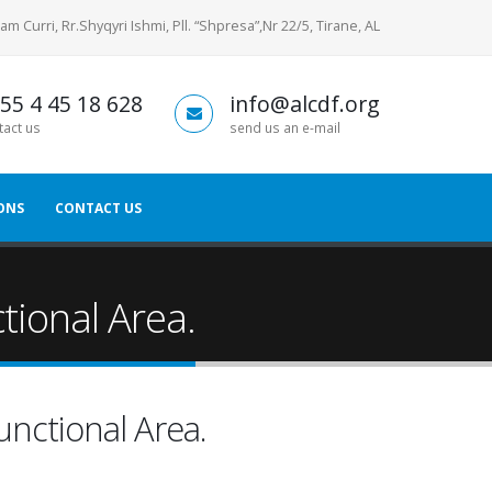
am Curri, Rr.Shyqyri Ishmi, Pll. “Shpresa”,Nr 22/5, Tirane, AL
55 4 45 18 628
info@alcdf.org
tact us
send us an e-mail
ONS
CONTACT US
ional Area.
nctional Area.