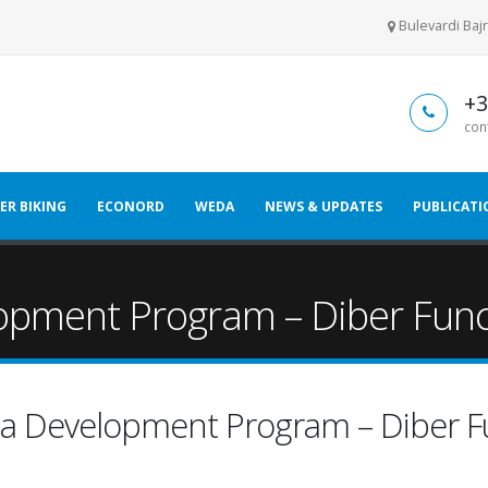
Bulevardi Bajr
+3
con
ER BIKING
ECONORD
WEDA
NEWS & UPDATES
PUBLICATI
opment Program – Diber Funct
ea Development Program – Diber Fu