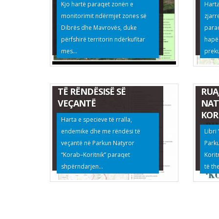
Kjo hartë paraqet zonën e
Harta
monitorimit ndërmjet zones së
zjarr
Dibrës dhe Mavrovës, duke
para
përfshirë territorin ndërkufitar
hapës
mes...
preku
HARTA E SPECIEVE TË
RRALLA, ENDEMIKE DHE
BIM
TË RËNDËSISË SË
RUA
VEÇANTË
NAT
KOR
Harta e specieve të rralla,
endemike dhe me rëndësi të
Libri
veçantë në Parkun Natyror
Park
“Korab–Koritnik” paraqet
Korit
shpërndarjen...
të th