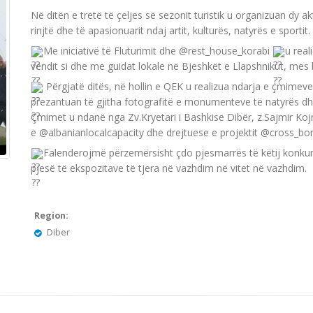
Në ditën e tretë të çeljes së sezonit turistik u organizuan dy a
rinjtë dhe të apasionuarit ndaj artit, kulturës, natyrës e sportit.
Me iniciativë të Fluturimit dhe @rest_house_korabi
u real
vendit si dhe me guidat lokale në Bjeshkët e Llapshnikut, mes 
Përgjatë ditës, në hollin e QEK u realizua ndarja e çmimeve p
prezantuan të gjitha fotografitë e monumenteve të natyrës dhe 
Çmimet u ndanë nga Zv.Kryetari i Bashkise Dibër, z.Sajmir Koj
e @albanianlocalcapacity dhe drejtuese e projektit @cross_bor
Falenderojmë përzemërsisht çdo pjesmarrës të këtij konkur
pjesë të ekspozitave të tjera në vazhdim në vitet në vazhdim.
Region:
Diber