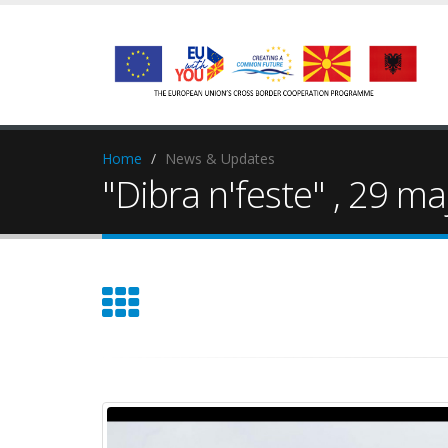
Home
News & Updates
"Dibra n'feste" , 29 maj