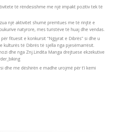
ktivitete të rëndesishme me një impakt pozitiv tek të
izua një aktivitet shumë premtues me të rinjtë e
bukurive natyrore, mes turistëve të huaj dhe vendas.
ër fituesit e konkursit “Ngjyrat e Dibrës” si dhe u
kulturës të Dibrës të sjella nga pjesëmarrësit.
nozi dhe nga Znj.Lindita Manga drejtuese ekzekutive
der_biking
si dhe me dëshirën e madhe urojmë për t’i kemi