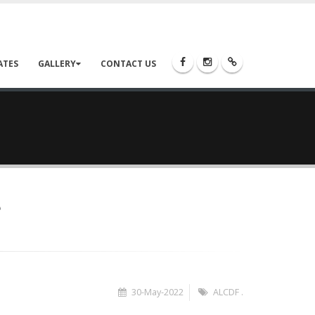
ATES
GALLERY
CONTACT US
e
30-May-2022
ALCDF .