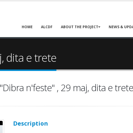
HOME
ALCDF
ABOUT THE PROJECT
NEWS & UPD
, dita e trete
"Dibra n'feste" , 29 maj, dita e tret
Description