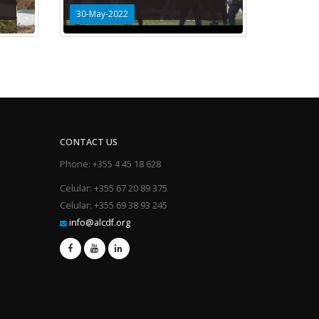
30-May-2022
CONTACT US
Phone: +355 4 45 18 628
Celular: +355 67 20 89 375
Celular: +355 69 38 93 245
info@alcdf.org