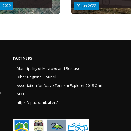
n-2022
03-Jun-2022
PARTNERS
Municipality of Mavrovo and Rostuse
Diber Regional Council
Association for Active Tourism Explorer 2018 Ohrid
h
ALCDF
https://ipacbc-mk-al.eu/
e