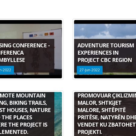
SING CONFERENCE -
ADVENTURE TOURISM
FERENCA
EXPERIENCES IN
MBYLLESE
PROJECT CBC REGION
ANXHI ËSHTË NJË
n-2022
27-Jun-2022
I IS AN
INFLUENCUESE E
LUENCER SELECTED
PËRZGJEDHUR NGA
THE PROJECT TO
PROJEKTI PËR TË
MOTE MOUNTAIN
PROMOVUAR ÇIKLIZMI
NG, BIKING TRAILS,
MALOR, SHTIGJET
ST HOUSES, NATURE
MALORE, SHTËPITË
 THE PLACES
PRITËSE, NATYRËN DH
RE THE PROJECT IS
VENDET KU ZBATOHET
LEMENTED.
PROJEKTI.