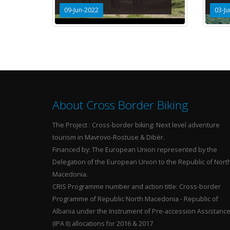
09-Jun-2022
03-Ju
About Cross Border Biking
The Project : Cross-border biking: Next level adventure
tourism in Mavrovo-Rostuse & Dibër.
Financed by: The European Union represented by the
Delegation of the European Union to the Republic of Nort
Macedonia.
CRIS Programme number and action title: Cross-border
Programme of Republic North Macedonia - Republic of
Albania under the Instrument of Pre-accession Assistanc
(IPA II) allocations for 2016 & 2017