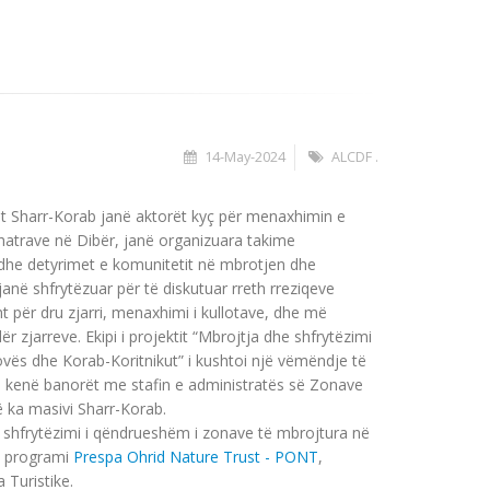
14-May-2024
ALCDF .
it Sharr-Korab janë aktorët kyç për menaxhimin e
hatrave në Dibër, janë organizuara takime
t dhe detyrimet e komunitetit në mbrotjen dhe
anë shfrytëzuar për të diskutuar rreth rreziqeve
t për dru zjarri, menaxhimi i kullotave, dhe më
zjarreve. Ekipi i projektit “Mbrojtja dhe shfrytëzimi
vës dhe Korab-Koritnikut” i kushtoi një vëmëndje të
ë kenë banorët me stafin e administratës së Zonave
 ka masivi Sharr-Korab.
e shfrytëzimi i qëndrueshëm i zonave të mbrojtura në
ga programi
Prespa Ohrid Nature Trust - PONT
,
 Turistike.