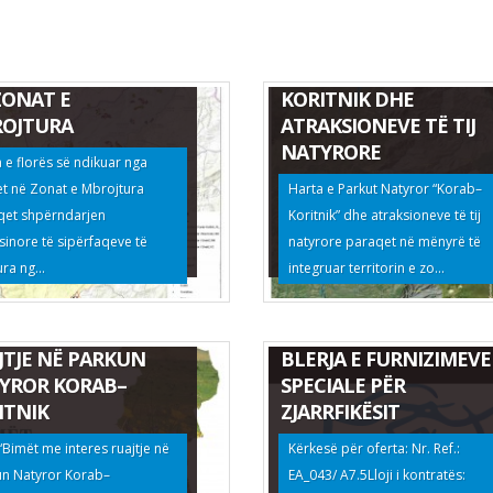
TA E FLORËS SË
HARTA E PARKUT
KUAR NGA ZJARRET
NATYROR KORAB-
ZONAT E
KORITNIK DHE
OJTURA
ATRAKSIONEVE TË TIJ
NATYRORE
 e florës së ndikuar nga
et në Zonat e Mbrojtura
Harta e Parkut Natyror “Korab–
qet shpërndarjen
Koritnik” dhe atraksioneve të tij
inore të sipërfaqeve të
natyrore paraqet në mënyrë të
ra ng...
integruar territorin e zo...
ËT ME INTERES
JTJE NË PARKUN
BLERJA E FURNIZIMEVE
YROR KORAB–
SPECIALE PËR
ITNIK
ZJARRFIKËSIT
 “Bimët me interes ruajtje në
Kërkesë për oferta: Nr. Ref.:
un Natyror Korab–
EA_043/ A7.5Lloji i kontratës: