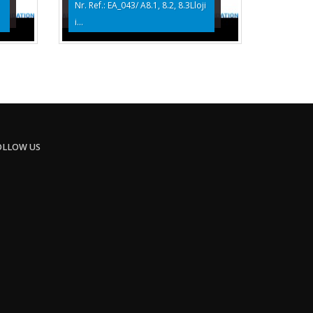
Nr. Ref.: EA_043/ A8.1, 8.2, 8.3Lloji
i...
OLLOW US