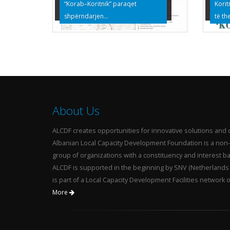
“Korab–Koritnik” paraqet
Korit
shpërndarjen...
të th
About Us
ALCDF creates opportunities for innovative solutions and 
Albanian Local Capacity Development Foundation is a non-
group of organizations with a constituency and interest ba
ALCDF is supported in the beginning by SNV (Netherlands
is part of a Local Capacity Development Facilities network 
More