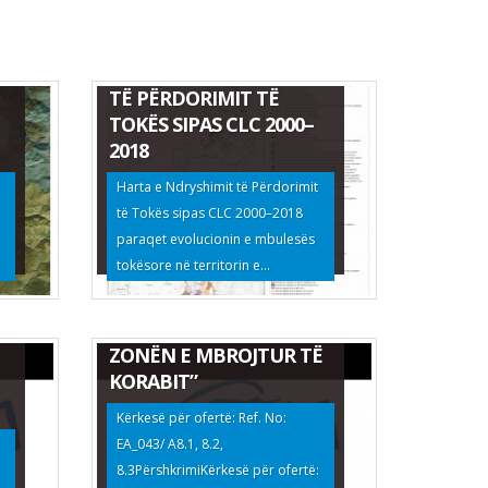
HARTA E NDRYSHIMIT
TË PËRDORIMIT TË
TOKËS SIPAS CLC 2000–
2018
Harta e Ndryshimit të Përdorimit
të Tokës sipas CLC 2000–2018
EKSPERTIZË E OFRUESIT
paraqet evolucionin e mbulesës
TË SHËRBIMEVE PËR
tokësore në territorin e...
“VLERËSIMIN E GJENDJES
DHE PRODUKTIVITETIT
TË KULLOTAVE NË
ZONËN E MBROJTUR TË
KORABIT”
Kërkesë për ofertë: Ref. No:
EA_043/ A8.1, 8.2,
8.3PërshkrimiKërkesë për ofertë: