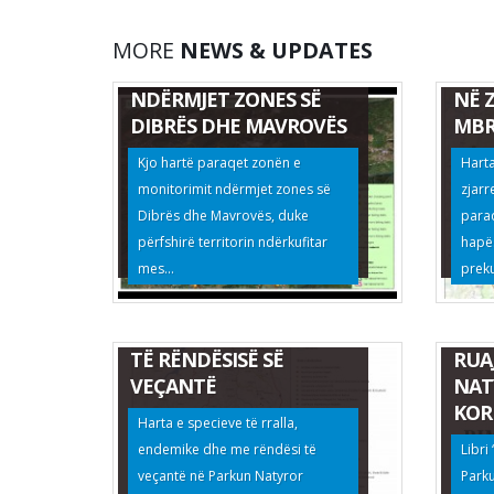
HAR
MORE
NEWS & UPDATES
HARTË E MONITORIMIT
NDI
NDËRMJET ZONES SË
NË 
DIBRËS DHE MAVROVËS
MBR
Kjo hartë paraqet zonën e
Harta
monitorimit ndërmjet zones së
zjarr
Dibrës dhe Mavrovës, duke
para
përfshirë territorin ndërkufitar
hapës
mes...
preku
HARTA E SPECIEVE TË
RRALLA, ENDEMIKE DHE
BIM
TË RËNDËSISË SË
RUA
VEÇANTË
NAT
KOR
Harta e specieve të rralla,
endemike dhe me rëndësi të
Libri
veçantë në Parkun Natyror
Park