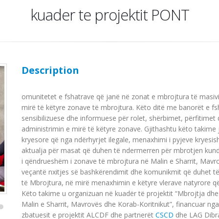
kuader te projektit PONT
Description
omunitetet e fshatrave që janë në zonat e mbrojtura të masiv
mirë të këtyre zonave të mbrojtura. Këto ditë me banorët e fs
sensibilizuese dhe informuese për rolet, shërbimet, përfitime
administrimin e mirë të këtyre zonave. Gjithashtu këto takime j
kryesore që nga ndërhyrjet ilegale,
menaxhimi i pyjeve kryesish
aktualja për masat që duhen të ndermerren për mbrotjen kundër 
i qëndrueshëm i zonave të mbrojtura në Malin e Sharrit, Mavro
veçantë nxitjes së bashkërendimit dhe komunikmit që duhet t
të Mbrojtura, në mirë menaxhimin e këtyre vlerave natyrore që
Këto takime u organizuan në kuadër të projektit “Mbrojtja dh
Malin e Sharrit, Mavrovës dhe Korab-Koritnikut”, financuar n
zbatuesit e projektit ALCDF dhe partnerët
CSCD
dhe LAG Dibra