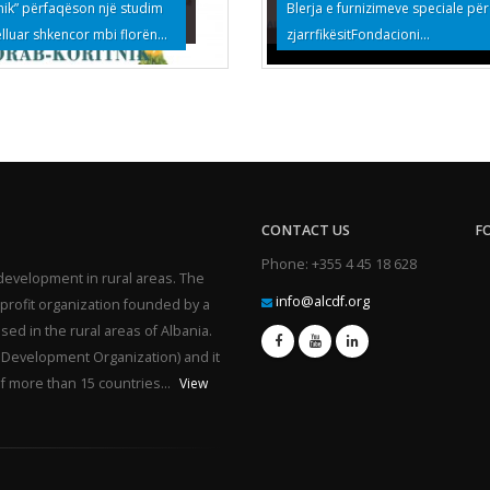
nik” përfaqëson një studim
Blerja e furnizimeve speciale për
elluar shkencor mbi florën...
zjarrfikësitFondacioni...
CONTACT US
F
Phone: +355 4 45 18 628
development in rural areas. The
info@alcdf.org
profit organization founded by a
sed in the rural areas of Albania.
 Development Organization) and it
of more than 15 countries...
View