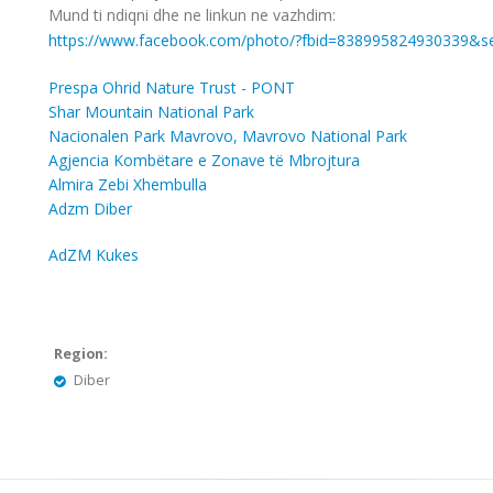
Mund ti ndiqni dhe ne linkun ne vazhdim:
https://www.facebook.com/photo/?fbid=838995824930339&s
Prespa Ohrid Nature Trust - PONT
Shar Mountain National Park
Nacionalen Park Mavrovo, Mavrovo National Park
Agjencia Kombëtare e Zonave të Mbrojtura
Almira Zebi Xhembulla
Adzm Diber
AdZM Kukes
Region:
Diber