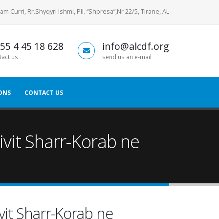
am Curri, Rr.Shyqyri Ishmi, Pll. “Shpresa”,Nr 22/5, Tirane, AL
55 4 45 18 628
info@alcdf.org
tact us
send us an e-mail
ONS
CONTACT US
vit Sharr-Korab ne
it Sharr-Korab ne