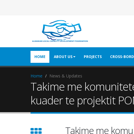
HOME
ABOUT US
PROJECTS
CROSS-BORD
Home
News & Updates
Takime me komunitetet
kuader te projektit P
Takime me komuni