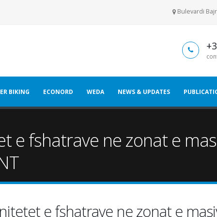
Bulevardi Bajr
+3
con
ER BIKING
ECONORD
WEDA
NEWS & UPDATES
PUBLICATI
 e fshatrave ne zonat e masi
ONT
tetet e fshatrave ne zonat e masiv